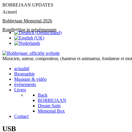
BOBBEJAAN UPDATES
Actueel
Bobbejaan Memorial 2026
Rondleiding in privémuseum
Musicien, auteur, compositeur, chanteur et animateur, fondateur et m
actualité
Biographie
Musique & vidéo
événements
Livres
Back
BOBBEJAAN
Dream Suits
Memorial Box
Contact
USB