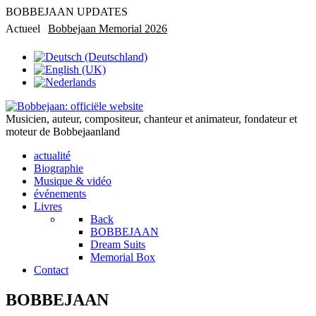
BOBBEJAAN UPDATES
Actueel
Bobbejaan Memorial 2026
Rondleiding in privémuseum
Musicien, auteur, compositeur, chanteur et animateur, fondateur et
moteur de Bobbejaanland
actualité
Biographie
Musique & vidéo
événements
Livres
Back
BOBBEJAAN
Dream Suits
Memorial Box
Contact
BOBBEJAAN