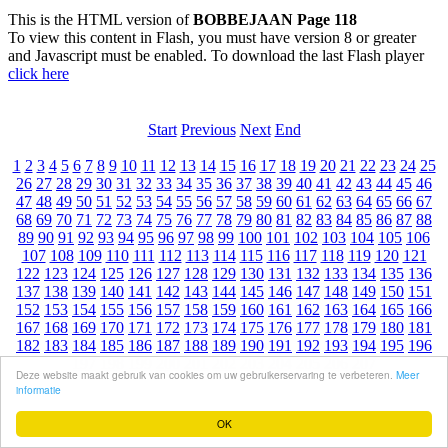
This is the HTML version of
BOBBEJAAN Page 118
To view this content in Flash, you must have version 8 or greater
and Javascript must be enabled. To download the last Flash player
click here
Start
Previous
Next
End
1
2
3
4
5
6
7
8
9
10
11
12
13
14
15
16
17
18
19
20
21
22
23
24
25
26
27
28
29
30
31
32
33
34
35
36
37
38
39
40
41
42
43
44
45
46
47
48
49
50
51
52
53
54
55
56
57
58
59
60
61
62
63
64
65
66
67
68
69
70
71
72
73
74
75
76
77
78
79
80
81
82
83
84
85
86
87
88
89
90
91
92
93
94
95
96
97
98
99
100
101
102
103
104
105
106
107
108
109
110
111
112
113
114
115
116
117
118
119
120
121
122
123
124
125
126
127
128
129
130
131
132
133
134
135
136
137
138
139
140
141
142
143
144
145
146
147
148
149
150
151
152
153
154
155
156
157
158
159
160
161
162
163
164
165
166
167
168
169
170
171
172
173
174
175
176
177
178
179
180
181
182
183
184
185
186
187
188
189
190
191
192
193
194
195
196
197
198
199
200
201
202
203
204
205
206
207
Deze website maakt gebruik van cookies om uw gebruikerservaring te verbeteren.
Meer
informatie
OK