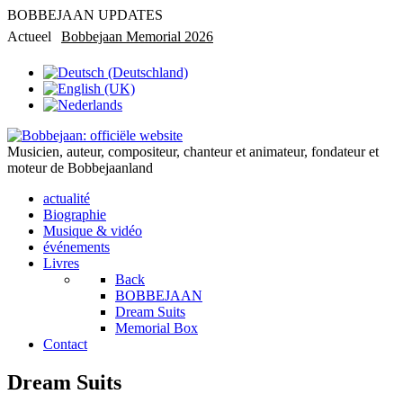
BOBBEJAAN UPDATES
Actueel
Bobbejaan Memorial 2026
Rondleiding in privémuseum
Musicien, auteur, compositeur, chanteur et animateur, fondateur et
moteur de Bobbejaanland
actualité
Biographie
Musique & vidéo
événements
Livres
Back
BOBBEJAAN
Dream Suits
Memorial Box
Contact
Dream Suits