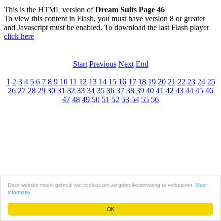
This is the HTML version of
Dream Suits Page 46
To view this content in Flash, you must have version 8 or greater
and Javascript must be enabled. To download the last Flash player
click here
Start
Previous
Next
End
1
2
3
4
5
6
7
8
9
10
11
12
13
14
15
16
17
18
19
20
21
22
23
24
25
26
27
28
29
30
31
32
33
34
35
36
37
38
39
40
41
42
43
44
45
46
47
48
49
50
51
52
53
54
55
56
Deze website maakt gebruik van cookies om uw gebruikerservaring te verbeteren.
Meer
informatie
OK